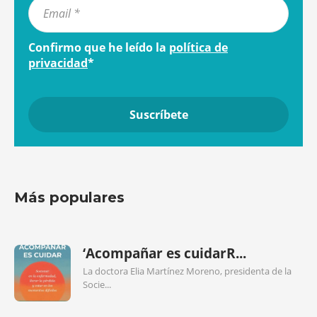
Confirmo que he leído la
política de
privacidad
*
Más populares
‘Acompañar es cuidarR...
La doctora Elia Martínez Moreno, presidenta de la
Socie...