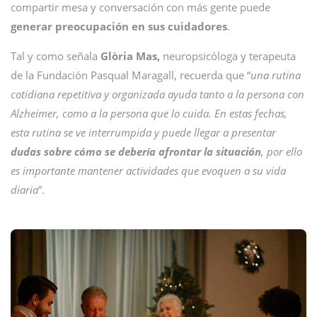
compartir mesa y conversación con más gente puede
generar preocupación en sus cuidadores
.
Tal y como señala
Glòria Mas,
neuropsicóloga y terapeuta
de la Fundación Pasqual Maragall, recuerda que “
una rutina
cotidiana repetitiva y organizada ayuda tanto a la persona con
Alzheimer, como a la persona que lo cuida. En estas fechas,
esta rutina se ve interrumpida y puede llegar a presentar
dudas sobre cómo se debería afrontar la situación
, por ello
es importante mantener actividades que evoquen a su vida
diaria
”.