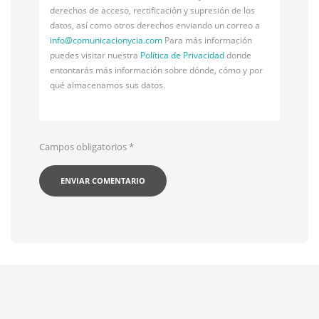
derechos de acceso, rectificación y supresión de los
datos, así como otros derechos enviando un correo a
info@
comunicacionycia.com
Para más información
puedes visitar nuestra
Política de Privacidad
donde
entontarás más información sobre dónde, cómo y por
qué almacenamos sus datos.
Campos obligatorios
*