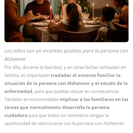
Los niños son un incentivo positivo para la persona con
Alzheimer
Por ello, durante la Navidad, y en otras fechas señaladas en
familia, es importante
trasladar al entorno familiar la
situación de la persona con Alzheimer y el estado de la
enfermedad
, para que puedan actuar en consecuencia.
También es recomendable
implicar a los familiares en las
tareas que normalmente desarrolla la persona
cuidadora
para que todos los miembros tengan la
oportunidad de relacionarse con la persona con Alzheimer.