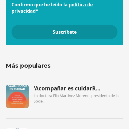
Confirmo que he leído la
política de
privacidad
*
Más populares
‘Acompañar es cuidarR...
La doctora Elia Martínez Moreno, presidenta de la
Socie...