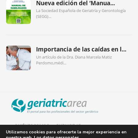
Nueva edición del ‘Manua...
La Sociedad Española de Geriatría y Gerontología
(SEGG)...
Importancia de las caídas en l...
Un artículo de la Dra. Diana Marcela Matiz
Perdomo,médi...
QUIÉNES SOMOS
PUBLICIDAD
Utilizamos cookies para ofrecerte la mejor experiencia en
nuestra web. Los datos personales
AVISO LEGAL