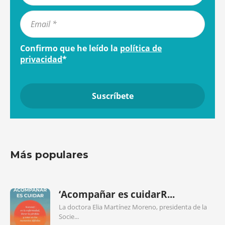
Confirmo que he leído la
política de
privacidad
*
Más populares
‘Acompañar es cuidarR...
La doctora Elia Martínez Moreno, presidenta de la
Socie...