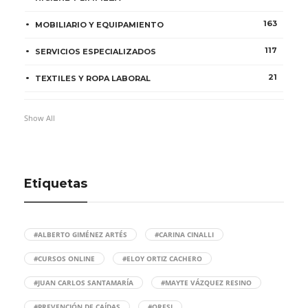
163
MOBILIARIO Y EQUIPAMIENTO
117
SERVICIOS ESPECIALIZADOS
21
TEXTILES Y ROPA LABORAL
Show All
Etiquetas
#ALBERTO GIMÉNEZ ARTÉS
#CARINA CINALLI
#CURSOS ONLINE
#ELOY ORTIZ CACHERO
#JUAN CARLOS SANTAMARÍA
#MAYTE VÁZQUEZ RESINO
#PREVENCIÓN DE CAÍDAS
#QRESI