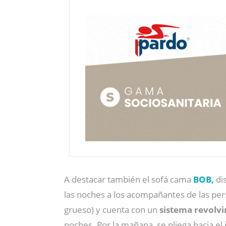
A destacar también el sofá cama
BOB,
dis
las noches a los acompañantes de las pers
grueso) y cuenta con un
sistema revolvi
noches. Por la mañana, se pliega hacia el i