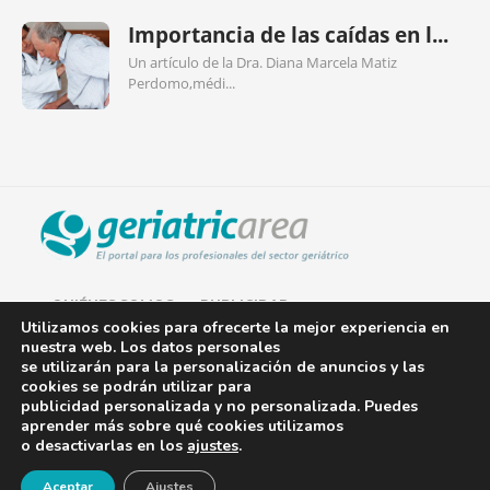
Importancia de las caídas en l...
Un artículo de la Dra. Diana Marcela Matiz
Perdomo,médi...
QUIÉNES SOMOS
PUBLICIDAD
Utilizamos cookies para ofrecerte la mejor experiencia en
nuestra web. Los datos personales
AVISO LEGAL
se utilizarán para la personalización de anuncios y las
cookies se podrán utilizar para
POLÍTICA DE COOKIES
publicidad personalizada y no personalizada. Puedes
aprender más sobre qué cookies utilizamos
POLÍTICA DE PRIVACIDAD
o desactivarlas en los
ajustes
.
¡Newsletter!
CONTACTO
Aceptar
Ajustes