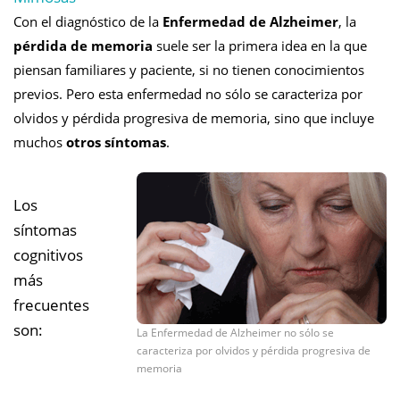
Con el diagnóstico de la
Enfermedad de Alzheimer
, la
pérdida de memoria
suele ser la primera idea en la que
piensan familiares y paciente, si no tienen conocimientos
previos. Pero esta enfermedad no sólo se caracteriza por
olvidos y pérdida progresiva de memoria, sino que incluye
muchos
otros síntomas
.
Los
síntomas
cognitivos
más
frecuentes
son:
La Enfermedad de Alzheimer no sólo se
caracteriza por olvidos y pérdida progresiva de
memoria