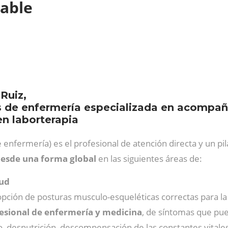
dable
 Ruiz,
es de enfermería especializada en acompañ
n laborterapia
de enfermería) es el profesional de atención directa y un 
desde una forma global
en las siguientes áreas de:
lud
opción de posturas musculo-esqueléticas correctas para la
fesional de enfermería y medicina
, de síntomas que pue
o, desnutrición, descompensación de las constantes vitale