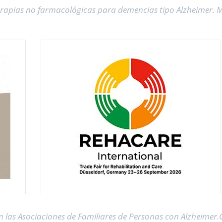
terapias no farmacológicas para demencias tipo Alzheimer. M
n las Asociaciones de Familiares de Personas con Alzheimer