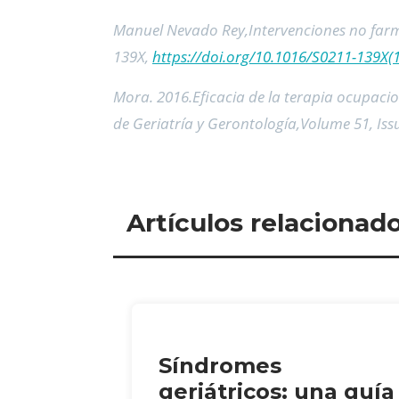
Manuel Nevado Rey,Intervenciones no farm
139X,
https://doi.org/10.1016/S0211-139X(
Mora. 2016.Eficacia de la terapia ocupacio
de Geriatría y Gerontología,Volume 51, Iss
Artículos relacionad
Síndromes
geriátricos: una guía