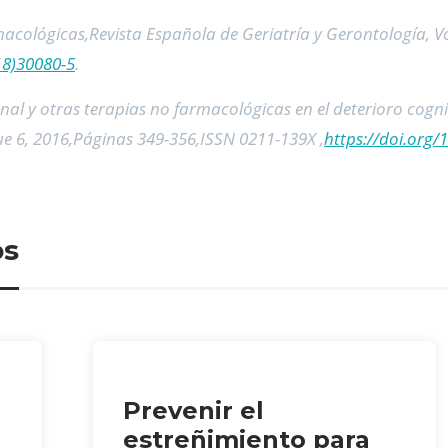
acológicas,Revista Española de Geriatría y Gerontología, V
18)30080-5
.
nal y otras terapias no farmacológicas en el deterioro cogn
ue 6, 2016,Páginas 349-356,ISSN 0211-139X ,
https://doi.org/
os
Prevenir el
estreñimiento para