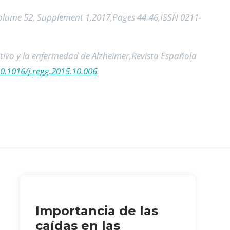
olume 52, Supplement 1,2017,Pages 44-46,ISSN 0211-
itivo y la enfermedad de Alzheimer,Revista Española
10.1016/j.regg.2015.10.006
.
Importancia de las
caídas en las