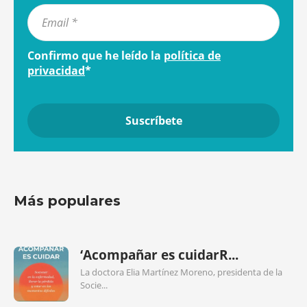
Confirmo que he leído la
política de
privacidad
*
Más populares
‘Acompañar es cuidarR...
La doctora Elia Martínez Moreno, presidenta de la
Socie...