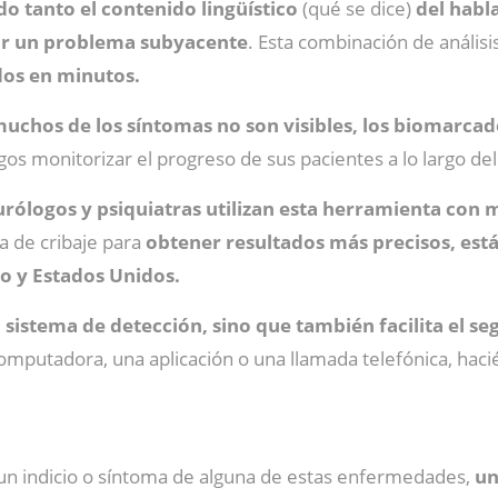
do tanto el contenido lingüístico
(qué se dice)
del habl
car un problema subyacente
. Esta combinación de análisi
dos en minutos.
 muchos de los síntomas no son visibles, los biomarca
os monitorizar el progreso de sus pacientes a lo largo de
urólogos y psiquiatras utilizan esta herramienta con 
 de cribaje para
obtener resultados más precisos, est
o y Estados Unidos.
 sistema de detección, sino que también facilita el 
computadora, una aplicación o una llamada telefónica, haci
 un indicio o síntoma de alguna de estas enfermedades,
un