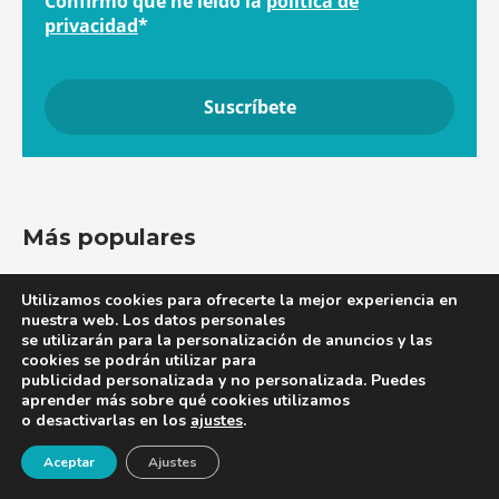
Confirmo que he leído la
política de
privacidad
*
Más populares
Utilizamos cookies para ofrecerte la mejor experiencia en
nuestra web. Los datos personales
‘Acompañar es cuidarR...
se utilizarán para la personalización de anuncios y las
La doctora Elia Martínez Moreno, presidenta de la
cookies se podrán utilizar para
Socie...
publicidad personalizada y no personalizada. Puedes
aprender más sobre qué cookies utilizamos
o desactivarlas en los
ajustes
.
¡Newsletter!
Aceptar
Ajustes
Nueva edición del ‘Manua...