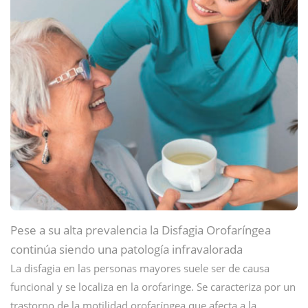
Pese a su alta prevalencia la Disfagia Orofaríngea
continúa siendo una patología infravalorada
La disfagia en las personas mayores suele ser de causa
funcional y se localiza en la orofaringe. Se caracteriza por un
trastorno de la motilidad orofaríngea que afecta a la