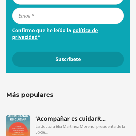
Confirmo que he leído la
política de
privacidad
*
Más populares
‘Acompañar es cuidarR...
La doctora Elia Martínez Moreno, presidenta de la
Socie...