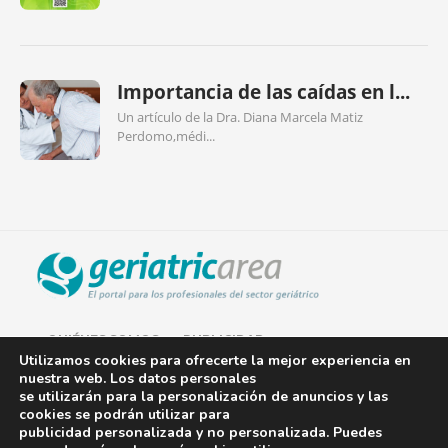
Importancia de las caídas en l...
Un artículo de la Dra. Diana Marcela Matiz
Perdomo,médi...
QUIÉNES SOMOS
PUBLICIDAD
Utilizamos cookies para ofrecerte la mejor experiencia en
nuestra web. Los datos personales
AVISO LEGAL
se utilizarán para la personalización de anuncios y las
cookies se podrán utilizar para
POLÍTICA DE COOKIES
publicidad personalizada y no personalizada. Puedes