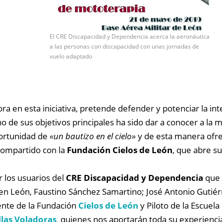
El CRE Discapacidad y Dependencia acerca la aeronáutica
a las personas con discapacidad con unas jornadas de
vuelo adaptado
ra en esta iniciativa, pretende defender y potenciar la in
 de sus objetivos principales ha sido dar a conocer a la
oportunidad de
«un bautizo en el cielo»
y de esta manera ofr
o compartido con la
Fundación Cielos de León
, que abre su
r los usuarios del
CRE Discapacidad y Dependencia
que 
en León, Faustino Sánchez Samartino; José Antonio Gutiérr
ente de la
Fundación
Cielos de León
y Piloto de la Escuela
llas Voladoras
,
quienes nos aportarán toda su experienc