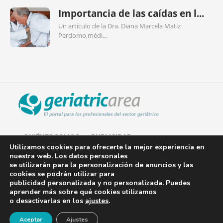
Importancia de las caídas en l...
Un artículo de la Dra. Diana Marcela Matiz
Perdomo,médi...
QUIÉNES SOMOS
PUBLICIDAD
Utilizamos cookies para ofrecerte la mejor experiencia en
nuestra web. Los datos personales
AVISO LEGAL
se utilizarán para la personalización de anuncios y las
cookies se podrán utilizar para
POLÍTICA DE COOKIES
publicidad personalizada y no personalizada. Puedes
aprender más sobre qué cookies utilizamos
POLÍTICA DE PRIVACIDAD
o desactivarlas en los
ajustes
.
¡Newsletter!
CONTACTO
Aceptar
Ajustes