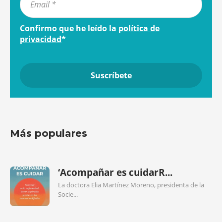
Confirmo que he leído la
política de
privacidad
*
Más populares
‘Acompañar es cuidarR...
La doctora Elia Martínez Moreno, presidenta de la
Socie...