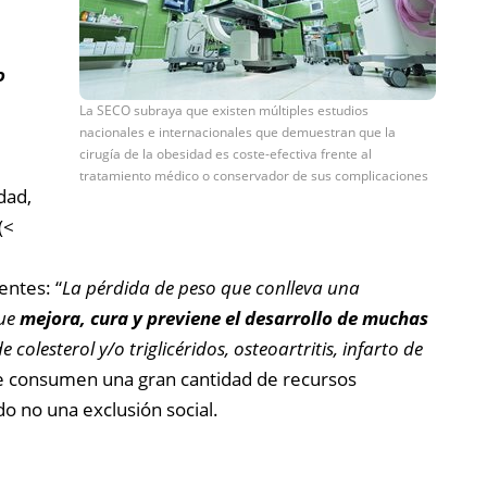
o
La SECO subraya que existen múltiples estudios
nacionales e internacionales que demuestran que la
cirugía de la obesidad es coste-efectiva frente al
tratamiento médico o conservador de sus complicaciones
dad,
(<
entes: “
La pérdida de peso que conlleva una
que
mejora, cura y previene el desarrollo de muchas
colesterol y/o triglicéridos, osteoartritis, infarto de
ue consumen una gran cantidad de recursos
o no una exclusión social.