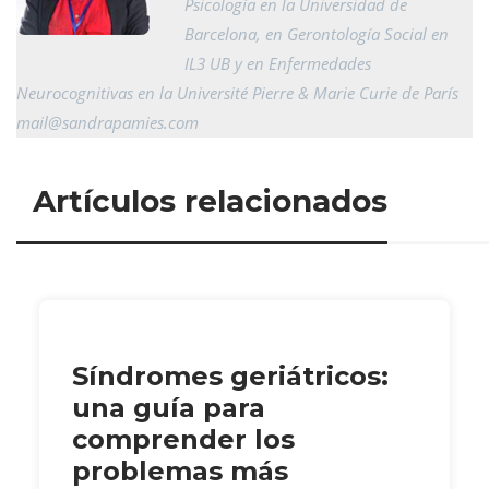
Psicología en la Universidad de
Barcelona, en Gerontología Social en
IL3 UB y en Enfermedades
Neurocognitivas en la Université Pierre & Marie Curie de París
mail@
sandrapamies.com
Artículos relacionados
Síndromes geriátricos:
una guía para
comprender los
problemas más