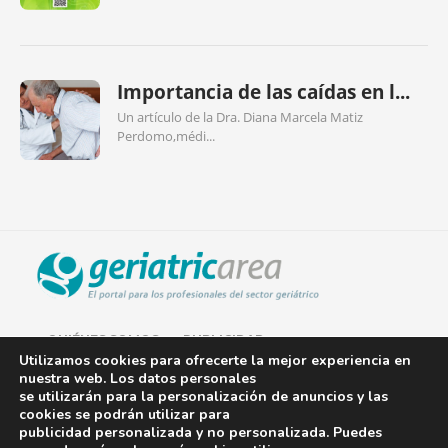
Importancia de las caídas en l...
Un artículo de la Dra. Diana Marcela Matiz
Perdomo,médi...
QUIÉNES SOMOS
PUBLICIDAD
Utilizamos cookies para ofrecerte la mejor experiencia en
nuestra web. Los datos personales
AVISO LEGAL
se utilizarán para la personalización de anuncios y las
cookies se podrán utilizar para
POLÍTICA DE COOKIES
publicidad personalizada y no personalizada. Puedes