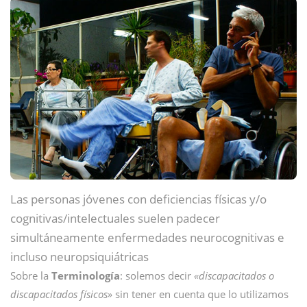
Las personas jóvenes con deficiencias físicas y/o
cognitivas/intelectuales suelen padecer
simultáneamente enfermedades neurocognitivas e
incluso neuropsiquiátricas
Sobre la
Terminología
: solemos decir
«discapacitados o
discapacitados físicos»
sin tener en cuenta que lo utilizamos