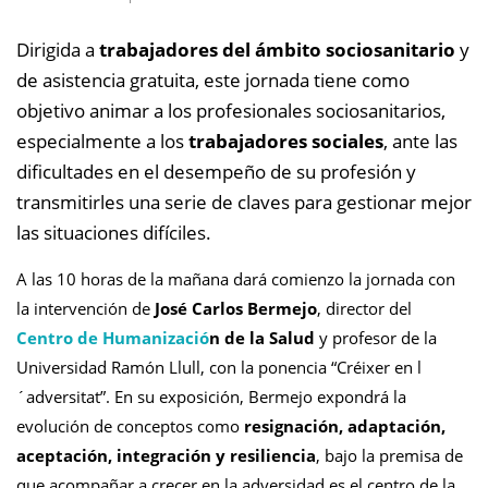
Dirigida a
trabajadores del
á
mbito sociosanitario
y
de
asistencia gratuita, este jornada
tiene como
objetivo animar a los profesionales sociosanitarios,
especialmente a los
trabajadores sociales
, ante las
dificultades en el desempe
ñ
o de su profesi
ó
n y
transmitirles una serie de claves para gestionar mejor
las situaciones dif
í
ciles.
A las 10 horas de la mañ
ana dar
á
comienzo la jornada con
la intervenci
ó
n de
José
Carlos Bermejo
, director del
Centro de Humanizació
n de la Salud
y profesor de la
Universidad Ram
ó
n Llull, con la ponencia
“
Cr
é
ixer en l
´
adversitat
”
. En su exposici
ó
n, Bermejo expondr
á
la
evoluci
ó
n de conceptos como
resignaci
ó
n, adaptaci
ó
n,
aceptaci
ó
n, integraci
ó
n y resiliencia
, bajo la premisa de
que acompa
ñ
ar a crecer en la adversidad es el centro de la