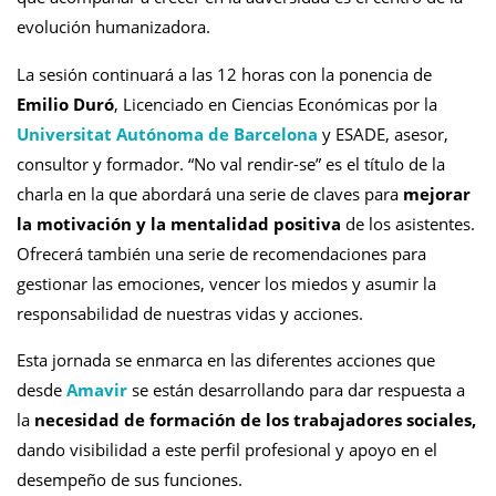
evoluci
ó
n humanizadora.
La sesió
n continuar
á
a las 12 horas con la ponencia de
Emilio Duró
, Licenciado en Ciencias Econ
ó
micas por la
Universitat Aut
ó
noma de Barcelona
y ESADE, asesor,
consultor y formador.
“
No val rendir-se
”
es el t
í
tulo de la
charla en la que abordará una serie de claves para
mejorar
la motivaci
ó
n y la mentalidad positiva
de los asistentes.
Ofrecer
á
también una serie de recomendaciones para
gestionar las emociones, vencer los miedos y asumir la
responsabilidad de nuestras vidas y acciones.
Esta jornada se enmarca en las diferentes acciones que
desde
Amavir
se están desarrollando para
dar respuesta a
la
necesidad de formaci
ó
n de los trabajadores sociales,
dando visibilidad a este perfil profesional y apoyo en el
desempe
ñ
o de sus funciones.