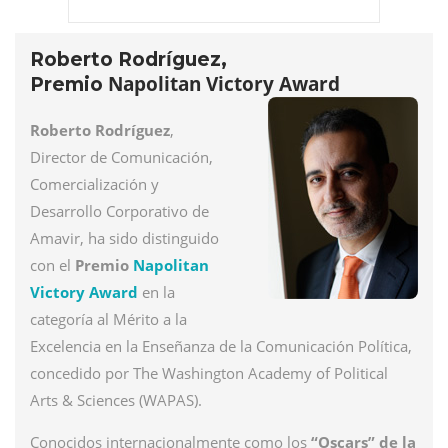
í
Roberto Rodr
guez,
Napolitan Victory Award
Premio
Roberto Rodríguez
,
Director de Comunicació
n,
Comercializaci
ó
n y
Desarrollo Corporativo de
Amavir, ha sido distinguido
con el
Premio
Napolitan
Victory Award
en la
categorí
a al M
é
rito a la
Excelencia en la Ense
ñ
anza de la Comunicaci
ó
n Pol
í
tica,
concedido por
The Washington Academy of Political
Arts & Sciences (WAPAS).
Conocidos internacionalmente como los
“
Oscars
”
de la