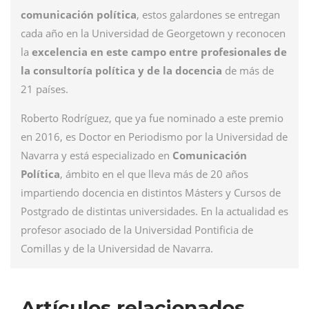
comunicaci
ó
n pol
í
tica
, estos galardones se entregan
cada a
ñ
o en la Universidad de Georgetown y reconocen
la
excelencia en este campo entre profesionales de
la consultor
í
a pol
í
tica y de la docencia
de m
á
s de
21 pa
í
ses.
Roberto Rodríguez
, que ya fue nominado a este premio
en 2016, es Doctor en Periodismo por la Universidad de
Navarra y est
á
especializado en
Comunicaci
ó
n
Pol
í
tica
,
á
mbito en el que lleva m
á
s de 20 a
ñ
os
impartiendo docencia en distintos M
á
sters y Cursos de
Postgrado de distintas universidades. En la actualidad es
profesor asociado de la Universidad Pontificia de
Comillas y de la Universidad de Navarra.
Artículos relacionados