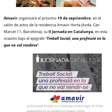
Amavir
organizará
el pr
ó
ximo
19 de septiembre
, en el
sal
ó
n de actos de la residencia Amavir Horta (Avda. Can
Marcet 11, Barcelona), su
II Jornada en Catalunya
, en esta
ocasión bajo el epígrafe
“
Treball Social, una professi
ó
en la
que no val rendirse
”
.
La II Jornada Amavir en Catalunya tendrá lugar el 19 de
septiembre en la residencia Amavir Horta