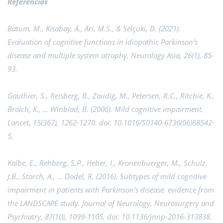
Referencias
Batum, M., Kisabay, A., Ari, M.S., & Selçuki, D. (2021).
Evaluation of cognitive functions in idiopathic Parkinson’s
disease and multiple system atrophy. Neurology Asia, 26(1), 85-
93.
Gauthier, S., Reisberg, B., Zaudig, M., Petersen, R.C., Ritchie, K.,
Broich, K., … Winblad, B. (2006). Mild cognitive impairment.
Lancet, 15(367), 1262-1270. doi: 10.1016/S0140-6736(06)68542-
5.
Kalbe, E., Rehberg, S.P., Heber, I., Kronenbuerger, M., Schulz,
J.B., Storch, A., … Dodel, R. (2016). Subtypes of mild cognitive
impairment in patients with Parkinson’s disease: evidence from
the LANDSCAPE study. Journal of Neurology, Neurosurgery and
Psychiatry, 87(10), 1099-1105. doi: 10.1136/jnnp-2016-313838.