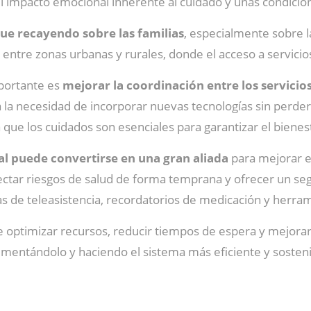
 el impacto emocional inherente al cuidado y unas condicion
gue recayendo sobre las familias
, especialmente sobre la
entre zonas urbanas y rurales, donde el acceso a servicios
portante es
mejorar la coordinación entre los servicios
 la necesidad de incorporar nuevas tecnologías sin perder
que los cuidados son esenciales para garantizar el bienesta
cial puede convertirse en una gran aliada
para mejorar el
etectar riesgos de salud de forma temprana y ofrecer un s
de teleasistencia, recordatorios de medicación y herram
e optimizar recursos, reducir tiempos de espera y mejorar 
ementándolo y haciendo el sistema más eficiente y sosteni