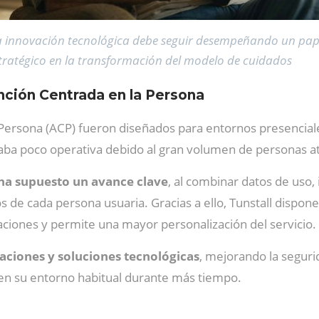
a innovación tecnológica debe seguir desempeñando un pap
tratégico en la transformación del modelo de cuidados
ención Centrada en la Persona
ersona (ACP) fueron diseñados para entornos presenciale
ltaba poco operativa debido al gran volumen de personas at
l ha supuesto un avance clave
, al combinar datos de uso,
os de cada persona usuaria. Gracias a ello, Tunstall dispo
oraciones y permite una mayor personalización del servicio.
taciones y soluciones tecnológicas
, mejorando la seguri
n su entorno habitual durante más tiempo.