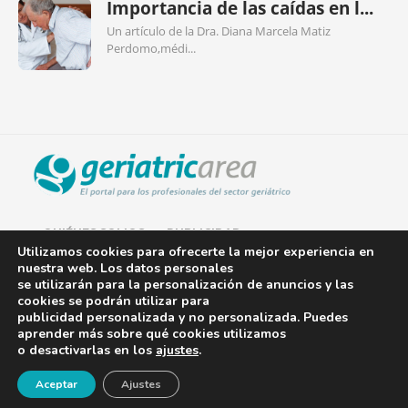
Importancia de las caídas en l...
Un artículo de la Dra. Diana Marcela Matiz
Perdomo,médi...
QUIÉNES SOMOS
PUBLICIDAD
Utilizamos cookies para ofrecerte la mejor experiencia en
nuestra web. Los datos personales
AVISO LEGAL
se utilizarán para la personalización de anuncios y las
cookies se podrán utilizar para
POLÍTICA DE COOKIES
publicidad personalizada y no personalizada. Puedes
aprender más sobre qué cookies utilizamos
POLÍTICA DE PRIVACIDAD
o desactivarlas en los
ajustes
.
¡Newsletter!
CONTACTO
Aceptar
Ajustes