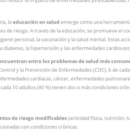
to reducir el impacto de enfermedades ya establecidas, me
ia, la
educación en salud
emerge como una herramienta 
ores de riesgo. A través de la educación, se promueve el 
la higiene personal, la vacunación y la salud mental. Estas 
a diabetes, la hipertensión y las enfermedades cardiovasc
encuentran entre los problemas de salud más comunes
 Control y la Prevención de Enfermedades (CDC), 6 de cada
ermedades cardíacas, cáncer, enfermedades pulmonares,
cada 10 adultos (40 %) tienen dos o más condiciones cróni
os de riesgo modificables
(actividad física, nutrición,
cionadas con condiciones crónicas.