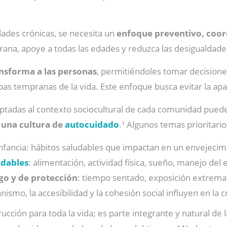
ades crónicas, se necesita un
enfoque preventivo, coor
prana, apoye a todas las edades y reduzca las desigualdade
nsforma a las personas
, permitiéndoles tomar decisione
s tempranas de la vida. Este enfoque busca evitar la ap
tadas al contexto sociocultural de cada comunidad pueden
 una cultura de
autocuidado
.¹ Algunos temas prioritario
nfancia: hábitos saludables que impactan en un envejecim
udables
: alimentación, actividad física, sueño, manejo del 
sgo y de protección
: tiempo sentado, exposición extrema a 
nismo, la accesibilidad y la cohesión social influyen en la c
ucción para toda la vida; es parte integrante y natural de