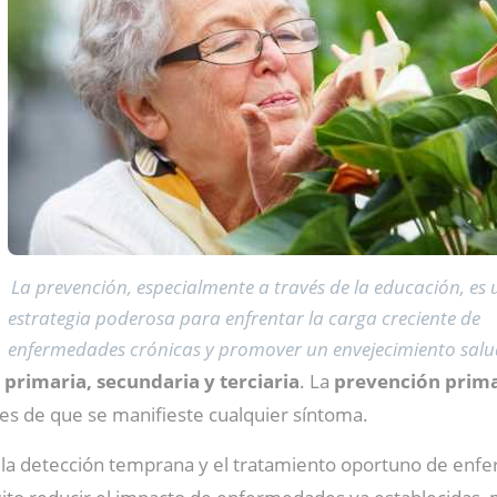
La prevención, especialmente a través de la educación, es
estrategia poderosa para enfrentar la carga creciente de
enfermedades crónicas y promover un envejecimiento salu
primaria, secundaria y terciaria
. La
prevención prima
tes de que se manifieste cualquier síntoma.
 la detección temprana y el tratamiento oportuno de enfer