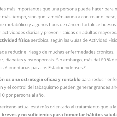
ades más importantes que una persona puede hacer para m
r más tiempo, sino que también ayuda a controlar el peso
me metabólico y algunos tipos de cáncer; fortalece huesos
r actividades diarias y prevenir caídas en adultos mayore
tividad física
aeróbica, según las Guías de Actividad Físi
puede reducir el riesgo de muchas enfermedades crónicas,
er, diabetes y osteoporosis. Sin embargo, más del 60 % 
s Alimentarias para los Estadounidenses.²
ón es una estrategia eficaz y rentable
para reducir enf
rición y el control del tabaquismo pueden generar grandes 
0 por persona al año.
ericano actual está más orientado al tratamiento que a l
 breves y no suficientes para fomentar hábitos salud