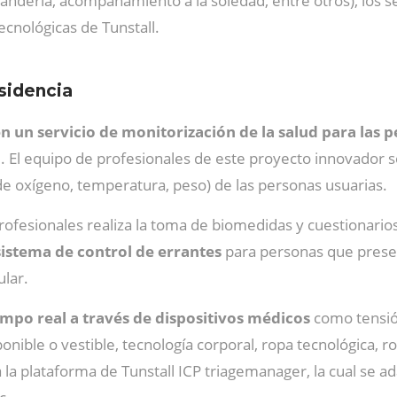
vandería, acompañamiento a la soledad, entre otros), los se
ecnológicas de Tunstall.
sidencia
n un servicio de monitorización de la salud para las
ad. El equipo de profesionales de este proyecto innovador s
 de oxígeno, temperatura, peso) de las personas usuarias.
 profesionales realiza la toma de biomedidas y cuestionario
sistema de control de errantes
para personas que presen
ular.
empo real a través de dispositivos médicos
como tensió
nible o vestible, tecnología corporal, ropa tecnológica, rop
la plataforma de Tunstall ICP triagemanager, la cual se a