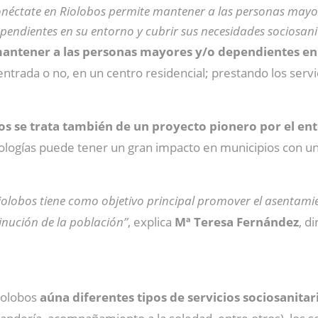
néctate en Riolobos permite mantener a las personas mayo
pendientes en su entorno y cubrir sus necesidades sociosani
antener a las personas mayores y/o dependientes en
 entrada o no, en un centro residencial; prestando los serv
os se trata también de un proyecto pionero por el ent
ecnologías puede tener un gran impacto en municipios con
olobos tiene como objetivo principal promover el asentamien
minución de la población”
, explica
Mª Teresa Fernández
, d
Riolobos
aúna diferentes tipos de servicios sociosanitar