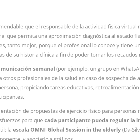
dable que el responsable de la actividad física virtual 
anal que permita una aproximación diagnóstica al estado fí
s, tanto mejor, porque el profesional lo conoce y tiene un 
 de su historia clínica a fin de poder tomar los recaudos n
omunicación semanal
(por ejemplo, un grupo en WhatsApp
otros profesionales de la salud en caso de sospecha de alg
persona, propiciando tareas educativas, retroalimentación 
icipantes.
entación de propuestas de ejercicio físico para persona
esfuerzos para que
cada participante pueda regular la in
il: la
escala OMNI-Global Session in the elderly
(Da-Silv
onente, y asociarlo a gráficos.