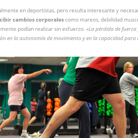
lmente en deportistas, pero resulta interesante y necesa
cibir cambios corporales
como mareos, debilidad muscula
rmente podían realizar sin esfuerzo.
«La pérdida de fuerza
n en la autonomía de movimiento y en la capacidad para rea