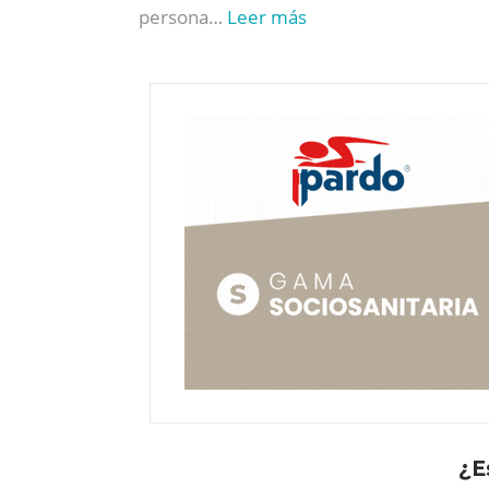
persona…
Leer más
¿E