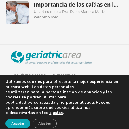
Importancia de las caídas en l...
Un artículo de la Dra. Diana Marcela Matiz
Perdomo,médi...
QUIÉNES SOMOS
PUBLICIDAD
Utilizamos cookies para ofrecerte la mejor experiencia en
nuestra web. Los datos personales
AVISO LEGAL
se utilizarán para la personalización de anuncios y las
cookies se podrán utilizar para
POLÍTICA DE COOKIES
publicidad personalizada y no personalizada. Puedes
aprender más sobre qué cookies utilizamos
POLÍTICA DE PRIVACIDAD
o desactivarlas en los
ajustes
.
¡Newsletter!
CONTACTO
Aceptar
Ajustes