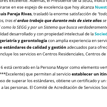
ores excelente. Además, el Presidente de la SEGG, indicó 
irarse en ese espejo de excelencia que hoy alcanza
Nuestr
Luis Pareja Rivas
, trasladó la enorme satisfacción de
“todo
s, tras el
arduo trabajo que durante más de siete años
se
ad como la SEGG y por un Sistema que busca verdaderamente
lidad desarrollado y con propiedad intelectual de la
Socied
eriatría y gerontología
con amplia experiencia en servic
 o estándares de calidad y gestión
adecuados para ofrece
incluye los servicios en Centros Residenciales, Centros de 
6 está centrado en la Persona Mayor como elemento verteb
***Excelente) que permiten al servicio
establecer un iti
caso de superar los estándares, obtiene un certificado y un
a las personas. El Comité de Acreditación de Servicios Soc