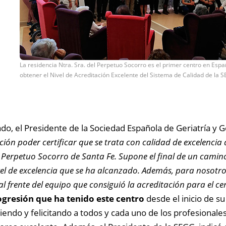
La residencia Ntra. Sra. del Perpetuo Socorro es el primer centro en Esp
obtener el Nivel de Acreditación Excelente del Sistema de Calidad de la 
cado, el Presidente de la Sociedad Española de Geriatría y G
ción poder certificar que se trata con calidad de excelenci
l Perpetuo Socorro de Santa Fe. Supone el final de un cami
vel de excelencia que se ha alcanzado. Además, para nosotro
 al frente del equipo que consiguió la acreditación para el ce
ogresión que ha tenido este centro
desde el inicio de su
endo y felicitando a todos y cada uno de los profesionales