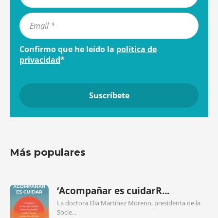
Confirmo que he leído la
política de
privacidad
*
Más populares
‘Acompañar es cuidarR...
La doctora Elia Martínez Moreno, presidenta de la
Socie...