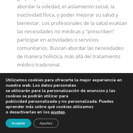
abordar la soledad, el aislamiento social, la
inactividad física, y poder mejorar su salud y
bienestar. Los profesionales de la salud evalúan
las necesidades no médicas y “prescriben”
participar en actividades o servicios
comunitarios. Buscan abordar las necesidades
de manera holística, más allá del tratamiento
médico tradicional.
Utilizamos cookies para ofrecerte la mejor experiencia en
Rutas WAP
(Walking People o Gente que
nuestra web. Los datos personales
Camina): proyecto europeo que tiene como
se utilizarán para la personalización de anuncios y las
cookies se podrán utilizar para
objetivo promover la actividad física de la
publicidad personalizada y no personalizada. Puedes
ciudadanía, generando un entorno adecuado y
aprender más sobre qué cookies utilizamos
o desactivarlas en los
ajustes
.
sencillo para caminar por la ciudad,
¡Newsletter!
promoviendo el hábito de caminar como fuente
Aceptar
Ajustes
de placer y bienestar, más allá de una forma de