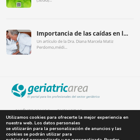
(SEGG)...
Importancia de las caídas en l...
Un artículo de la Dra. Diana Marcela Matiz
Perdomo,médi...
QUIÉNES SOMOS
PUBLICIDAD
Utilizamos cookies para ofrecerte la mejor experiencia en
nuestra web. Los datos personales
AVISO LEGAL
se utilizarán para la personalización de anuncios y las
cookies se podrán utilizar para
POLÍTICA DE COOKIES
publicidad personalizada y no personalizada. Puedes