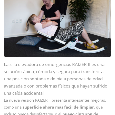
La silla elevadora de emergencias RAIZER II es una
solución rápida, cómoda y segura para transferir a
una posición sentada o de pie a personas de edad
avanzada o con problemas físicos que hayan sufrido
una caída accidental
La nueva versión RAIZER II presenta interesantes mejoras,
como una
superficie ahora más fácil de limpiar
, que
incluso puede desinfectarse, o el
nuevo cinturón de