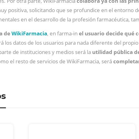
es. Por otra parte, WikiFarmacia
colabora ya con las prin
uy positiva, solicitando que se profundice en el entorno 
entales en el desarrollo de la profesión farmacéutica, ta
va de
WikiFarmacia
, en farma-in
el usuario decide qué
sará los datos de los usuarios para nada diferente del pro
r parte de instituciones y medios será la
utilidad pública 
omo el resto de servicios de WikiFarmacia, será
completa
os