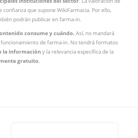
cipales instituciones del sector
. La valoración de
de confianza que supone WikiFarmacia. Por ello,
mbién podrán publicar en farma-in.
 contenido consume y cuándo.
Así, no mandará
pio funcionamiento de farma-in. No tendrá formatos
de la información
y la relevancia específica de la
mente gratuito
.