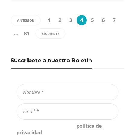
1
2
3
4
5
6
7
ANTERIOR
…
81
SIGUIENTE
Suscríbete a nuestro Boletín
Confirmo que he leído la
política de
privacidad
*