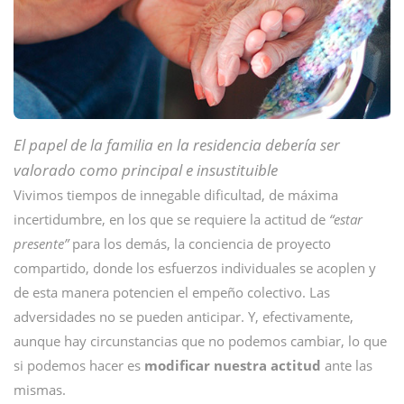
El papel de la familia en la residencia debería ser
valorado como principal e insustituible
Vivimos tiempos de innegable dificultad, de máxima
incertidumbre, en los que se requiere la actitud de
“estar
presente”
para los demás, la conciencia de proyecto
compartido, donde los esfuerzos individuales se acoplen y
de esta manera potencien el empeño colectivo. Las
adversidades no se pueden anticipar. Y, efectivamente,
aunque hay circunstancias que no podemos cambiar, lo que
si podemos hacer es
modificar nuestra actitud
ante las
mismas.