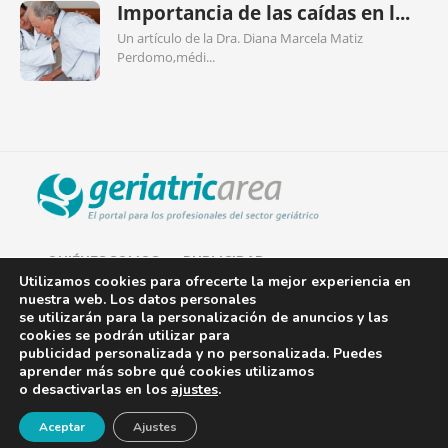
Importancia de las caídas en l...
Un artículo de la Dra. Diana Marcela Matiz
Perdomo,médi...
QUIÉNES SOMOS
PUBLICIDAD
Utilizamos cookies para ofrecerte la mejor experiencia en
nuestra web. Los datos personales
AVISO LEGAL
se utilizarán para la personalización de anuncios y las
cookies se podrán utilizar para
POLÍTICA DE COOKIES
publicidad personalizada y no personalizada. Puedes
aprender más sobre qué cookies utilizamos
POLÍTICA DE PRIVACIDAD
o desactivarlas en los
ajustes
.
¡Newsletter!
CONTACTO
Aceptar
Ajustes