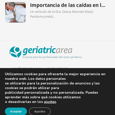
Importancia de las caídas en l...
Un artículo de la Dra. Diana Marcela Matiz
Perdomo,médi...
QUIÉNES SOMOS
PUBLICIDAD
Utilizamos cookies para ofrecerte la mejor experiencia en
nuestra web. Los datos personales
AVISO LEGAL
se utilizarán para la personalización de anuncios y las
cookies se podrán utilizar para
POLÍTICA DE COOKIES
publicidad personalizada y no personalizada. Puedes
aprender más sobre qué cookies utilizamos
POLÍTICA DE PRIVACIDAD
o desactivarlas en los
ajustes
.
¡Newsletter!
CONTACTO
Aceptar
Ajustes