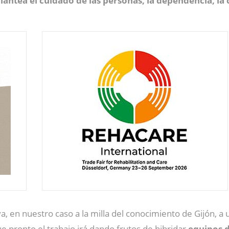
lantea el cuidado de las personas, la dependencia, la
, en nuestro caso a la milla del conocimiento de Gijón, a 
ue pronto el trabajo irá dando frutos de hibridar
equipos d