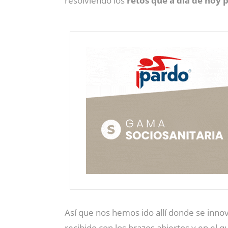
resolviendo los
retos que a día de hoy p
Así que nos hemos ido allí donde se innova
recibido con los brazos abiertos y en el q