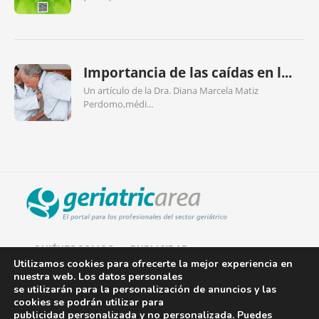
Importancia de las caídas en l...
Un artículo de la Dra. Diana Marcela Matiz
Perdomo,médi...
QUIÉNES SOMOS
PUBLICIDAD
Utilizamos cookies para ofrecerte la mejor experiencia en
nuestra web. Los datos personales
AVISO LEGAL
se utilizarán para la personalización de anuncios y las
cookies se podrán utilizar para
POLÍTICA DE COOKIES
publicidad personalizada y no personalizada. Puedes