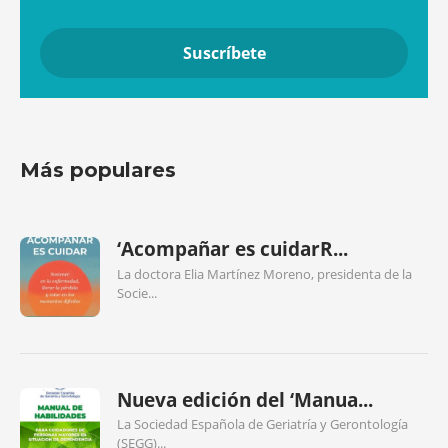
Más populares
‘Acompañar es cuidarR...
La doctora Elia Martínez Moreno, presidenta de la
Socie...
Nueva edición del ‘Manua...
La Sociedad Española de Geriatría y Gerontología
(SEGG)...