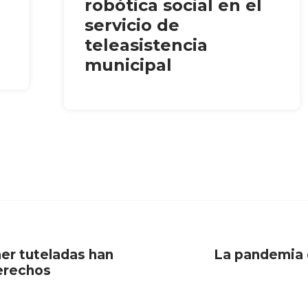
robótica social en el
servicio de
teleasistencia
municipal
mer tuteladas han
La pandemia 
derechos