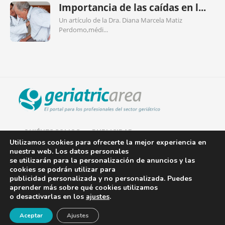
Importancia de las caídas en l...
Un artículo de la Dra. Diana Marcela Matiz
Perdomo,médi...
QUIÉNES SOMOS
PUBLICIDAD
Utilizamos cookies para ofrecerte la mejor experiencia en
nuestra web. Los datos personales
AVISO LEGAL
se utilizarán para la personalización de anuncios y las
cookies se podrán utilizar para
POLÍTICA DE COOKIES
publicidad personalizada y no personalizada. Puedes
aprender más sobre qué cookies utilizamos
POLÍTICA DE PRIVACIDAD
o desactivarlas en los
ajustes
.
¡Newsletter!
CONTACTO
Aceptar
Ajustes