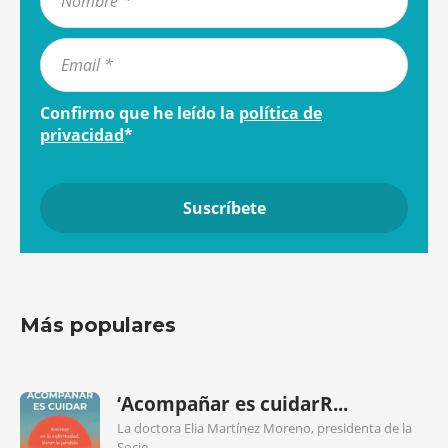
Confirmo que he leído la
política de
privacidad
*
Más populares
‘Acompañar es cuidarR...
La doctora Elia Martínez Moreno, presidenta de la
Socie...