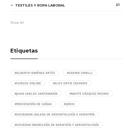
21
TEXTILES Y ROPA LABORAL
Show All
Etiquetas
#ALBERTO GIMÉNEZ ARTÉS
#CARINA CINALLI
#CURSOS ONLINE
#ELOY ORTIZ CACHERO
#JUAN CARLOS SANTAMARÍA
#MAYTE VÁZQUEZ RESINO
#PREVENCIÓN DE CAÍDAS
#QRESI
#SOCIEDADE GALEGA DE XERONTOLOXÍA E XERIATRÍA
#SOCIEDAD MADRILEÑA DE GERIATRÍA Y GERONTOLOGÍA