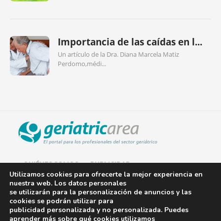
Importancia de las caídas en l...
Un artículo de la Dra. Diana Marcela Matiz
Perdomo,médi...
QUIÉNES SOMOS
PUBLICIDAD
Utilizamos cookies para ofrecerte la mejor experiencia en
nuestra web. Los datos personales
AVISO LEGAL
se utilizarán para la personalización de anuncios y las
cookies se podrán utilizar para
POLÍTICA DE COOKIES
publicidad personalizada y no personalizada. Puedes
aprender más sobre qué cookies utilizamos