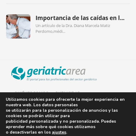
Importancia de las caídas en l...
Un artículo de la Dra. Diana Marcela Matiz
Perdomo,médi...
QUIÉNES SOMOS
PUBLICIDAD
Utilizamos cookies para ofrecerte la mejor experiencia en
nuestra web. Los datos personales
AVISO LEGAL
se utilizarán para la personalización de anuncios y las
cookies se podrán utilizar para
POLÍTICA DE COOKIES
publicidad personalizada y no personalizada. Puedes
aprender más sobre qué cookies utilizamos
POLÍTICA DE PRIVACIDAD
o desactivarlas en los
ajustes
.