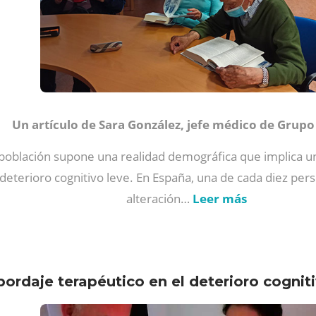
Un artículo de Sara González, jefe médico de Grup
a población supone una realidad demográfica que implica u
 deterioro cognitivo leve. En España, una de cada diez p
alteración…
Leer más
bordaje terapéutico en el deterioro cognit