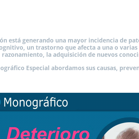
ión está generando una mayor incidencia de pat
cognitivo, un trastorno que afecta a una o vari
el razonamiento, la adquisición de nuevos conoci
ográfico Especial abordamos sus causas, preve